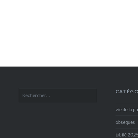
CATÉGO
Rechercher :
vie de la p
obsèques
jubilé 202