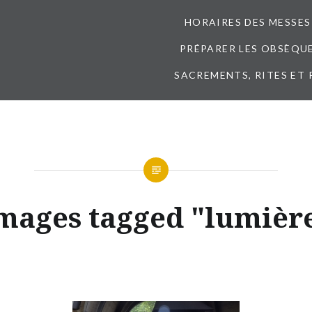
HORAIRES DES MESSES
PRÉPARER LES OBSÈQUES
SACREMENTS, RITES ET 
mages tagged "lumièr