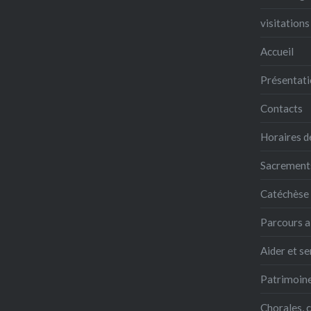
visitations
Accueil
Présentati
Contacts
Horaires d
Sacrements,
Catéchèse
Parcours a
Aider et se
Patrimoine
Chorales, 