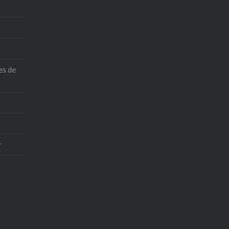
es de
r