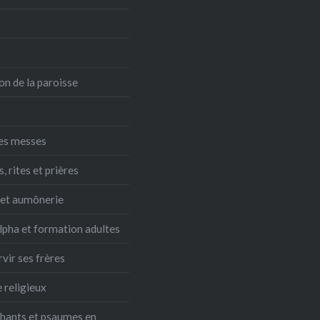
on de la paroisse
es messes
 rites et prières
 et aumônerie
lpha et formation adultes
rvir ses frères
 religieux
chants et psaumes en