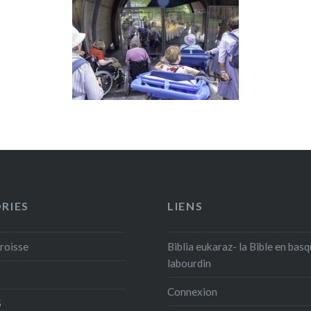
RIES
LIENS
aroisse
Biblia eukaraz- la Bible en bas
labourdin
Connexion
5