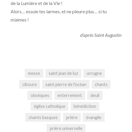
de la Lumière et de la Vie !
Alors… essuie tes larmes, et ne pleure plus… si tu
m’aimes !
d’après Saint Augustin
messe
saint jean de luz
urrugne
ciboure
saint pierre de l'océan
chants
obsèques
enterrement
deuil
église catholique
bénédiction
chants basques
prière
évangile
prière universelle