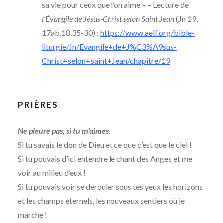
sa vie pour ceux que l’on aime » – Lecture de
l’Évangile de Jésus-Christ selon Saint Jean
(Jn 19,
17ab.18.35-30) :
https://www.aelf.org/bible-
liturgie/Jn/Evangile+de+J%C3%A9sus-
Christ+selon+saint+Jean/chapitre/19
PRIÈRES
Ne pleure pas, si tu m’aimes.
Si tu savais le don de Dieu et ce que c’est que le ciel !
Si tu pouvais d’ici entendre le chant des Anges et me
voir au milieu d’eux !
Si tu pouvais voir se dérouler sous tes yeux les horizons
et les champs éternels, les nouveaux sentiers où je
marche !