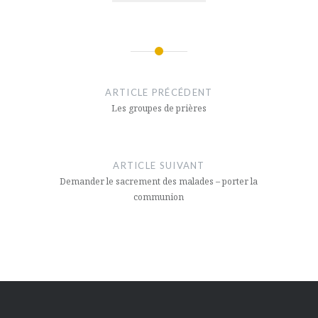
Navigation
de
ARTICLE PRÉCÉDENT
l’article
Les groupes de prières
ARTICLE SUIVANT
Demander le sacrement des malades – porter la
communion