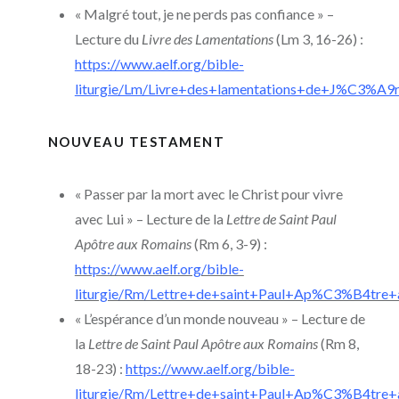
« Malgré tout, je ne perds pas confiance » –
Lecture du
Livre des Lamentations
(Lm 3, 16-26) :
https://www.aelf.org/bible-
liturgie/Lm/Livre+des+lamentations+de+J%C3%A9
NOUVEAU TESTAMENT
« Passer par la mort avec le Christ pour vivre
avec Lui » – Lecture de la
Lettre de Saint Paul
Apôtre aux Romains
(Rm 6, 3-9) :
https://www.aelf.org/bible-
liturgie/Rm/Lettre+de+saint+Paul+Ap%C3%B4tre+
« L’espérance d’un monde nouveau » – Lecture de
la
Lettre de Saint Paul Apôtre aux Romains
(Rm 8,
18-23) :
https://www.aelf.org/bible-
liturgie/Rm/Lettre+de+saint+Paul+Ap%C3%B4tre+