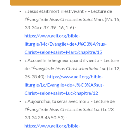
Christ+selon+saint+Matthieu/chapitre/25
« Jésus était mort, il est vivant » – Lecture de
l’Évangile de Jésus-Christ selon Saint Marc
(Mc 15,
33-34a.c.37-39 ; 16, 1-6) :
https://www.aelf.org/bible-
liturgie/Mc/Evangile+de+J%C3%A9sus-
Christ+selon+saint+Marc/chapitre/15
« Accueillir le Seigneur quand il vient » – Lecture
de
l’Évangile de Jésus-Christ selon Saint Luc
(Lc 12,
35-38.40) :
https://www.aelf.org/bible-
liturgie/Lc/Evangile+de+J%C3%A9sus-
Christ+selon+saint+Luc/chapitre/12
« Aujourd’hui, tu seras avec moi » – Lecture de
l’Évangile de Jésus-Christ selon Saint Luc
(Lc 23,
33-34.39-46.50-53) :
https://www.aelf.org/bible-