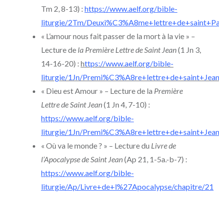
Tm 2, 8-13) :
https://www.aelf.org/bible-
liturgie/2Tm/Deuxi%C3%A8me+lettre+de+saint
« L’amour nous fait passer de la mort à la vie » –
Lecture de
la Première Lettre de Saint Jean
(1 Jn 3,
14-16-20) :
h
ttps://www.aelf.org/bible-
liturgie/1Jn/Premi%C3%A8re+lettre+de+saint+Jean
« Dieu est Amour » – Lecture de la
Première
Lettre de Saint Jean
(1 Jn 4, 7-10) :
https://www.aelf.org/bible-
liturgie/1Jn/Premi%C3%A8re+lettre+de+saint+Jean
« Où va le monde ? » – Lecture du
Livre de
l’Apocalypse de Saint Jean
(Ap 21, 1-5a.-b-7) :
https://www.aelf.org/bible-
liturgie/Ap/Livre+de+l%27Apocalypse/chapitre/21