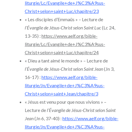
liturgie/Lc/Evangile+de+J%C3%A9sus-
Christ+selon+saint+Luc/chapitre/23
« Les disciples d’Emmaüs » – Lecture de
l’Évangile de Jésus-Christ selon Saint Luc
(Lc 24,
13-35) :
https://www.aelf.org/bible-
liturgie/Lc/Evangile+de+J%C3%A9sus-
Christ+selon+saint+Luc/chapitre/24
« Dieu a tant aimé le monde » – Lecture de
l’Évangile de Jésus-Christ selon Saint Jean
(Jn 3,
16-17) :
https://www.aelf.org/bible-
liturgie/Jn/Evangile+de+J%C3%A9sus-
Christ+selon+saint+Jean/chapitre/3
« Jésus est venu pour que nous vivions » –
Lecture de
l’Évangile de Jésus-Christ selon Saint
Jean
(Jn 6, 37-40) :
https://www.aelf.org/bible-
liturgie/Jn/Evangile+de+J%C3%A9sus-