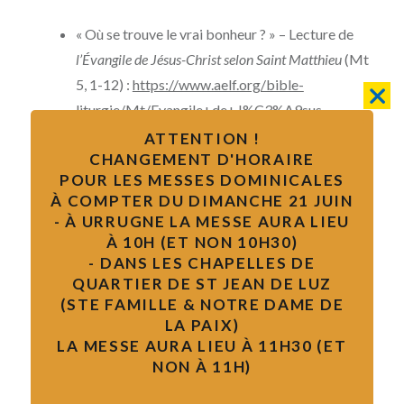
« Où se trouve le vrai bonheur ? » – Lecture de
l’Évangile de Jésus-Christ selon Saint Matthieu
(Mt
5, 1-12) :
https://www.aelf.org/bible-
liturgie/Mt/Evangile+de+J%C3%A9sus-
Christ+selon+saint+Matthieu/chapitre/5
ATTENTION !
CHANGEMENT D'HORAIRE
« Venez à moi, vous tous qui peinez » – Lecture
POUR LES MESSES DOMINICALES
de
l’Évangile de Jésus-Christ selon Saint Matthieu
À COMPTER DU DIMANCHE 21 JUIN
(Mt 11, 25-28) :
https://www.aelf.org/bible-
- À URRUGNE LA MESSE AURA LIEU
liturgie/Mt/Evangile+de+J%C3%A9sus-
À 10H (ET NON 10H30)
Christ+selon+saint+Matthieu/chapitre/11
- DANS LES CHAPELLES DE
QUARTIER DE ST JEAN DE LUZ
« C’est sur l’amour que nous serons jugés » –
(STE FAMILLE & NOTRE DAME DE
Lecture de
l’Évangile de Jésus-Christ selon Saint
LA PAIX)
Matthieu
(Mt 25, 31-46) :
LA MESSE AURA LIEU À 11H30 (ET
https://www.aelf.org/bible-
NON À 11H)
liturgie/Mt/Evangile+de+J%C3%A9sus-