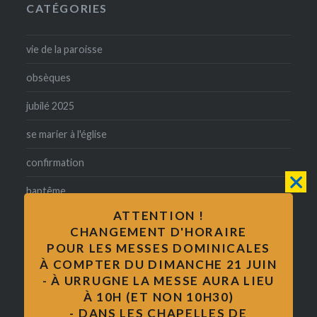
CATÉGORIES
vie de la paroisse
obsèques
jubilé 2025
se marier à l'église
confirmation
baptême
ATTENTION !
catholicité
CHANGEMENT D'HORAIRE
POUR LES MESSES DOMINICALES
mariage
À COMPTER DU DIMANCHE 21 JUIN
Messe
- À URRUGNE LA MESSE AURA LIEU
À 10H (ET NON 10H30)
formation des adultes
- DANS LES CHAPELLES DE