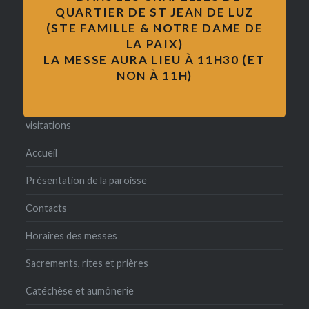
QUARTIER DE ST JEAN DE LUZ
pape François
(STE FAMILLE & NOTRE DAME DE
catéchisme
LA PAIX)
LA MESSE AURA LIEU À 11H30 (ET
formation
NON À 11H)
Pèlerinages
visitations
Accueil
Présentation de la paroisse
Contacts
Horaires des messes
Sacrements, rites et prières
Catéchèse et aumônerie