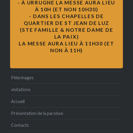
- À URRUGNE LA MESSE AURA LIEU
mariage
À 10H (ET NON 10H30)
- DANS LES CHAPELLES DE
Messe
QUARTIER DE ST JEAN DE LUZ
(STE FAMILLE & NOTRE DAME DE
formation des adultes
LA PAIX)
pape François
LA MESSE AURA LIEU À 11H30 (ET
NON À 11H)
catéchisme
formation
Pèlerinages
visitations
Accueil
Présentation de la paroisse
Contacts