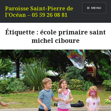
Aller
Paroisse Saint-Pierre de
MENU
au
l'Océan – 05 59 26 08 81
contenu
Étiquette :
école primaire saint
michel ciboure