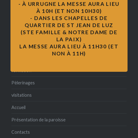
- À URRUGNE LA MESSE AURA LIEU
mariage
À 10H (ET NON 10H30)
- DANS LES CHAPELLES DE
Messe
QUARTIER DE ST JEAN DE LUZ
(STE FAMILLE & NOTRE DAME DE
formation des adultes
LA PAIX)
pape François
LA MESSE AURA LIEU À 11H30 (ET
NON À 11H)
catéchisme
formation
Pèlerinages
visitations
Accueil
Présentation de la paroisse
Contacts