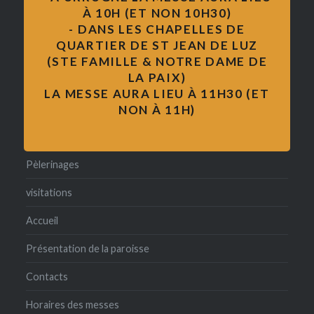
À 10H (ET NON 10H30)
Messe
- DANS LES CHAPELLES DE
QUARTIER DE ST JEAN DE LUZ
formation des adultes
(STE FAMILLE & NOTRE DAME DE
LA PAIX)
pape François
LA MESSE AURA LIEU À 11H30 (ET
catéchisme
NON À 11H)
formation
Pèlerinages
visitations
Accueil
Présentation de la paroisse
Contacts
Horaires des messes