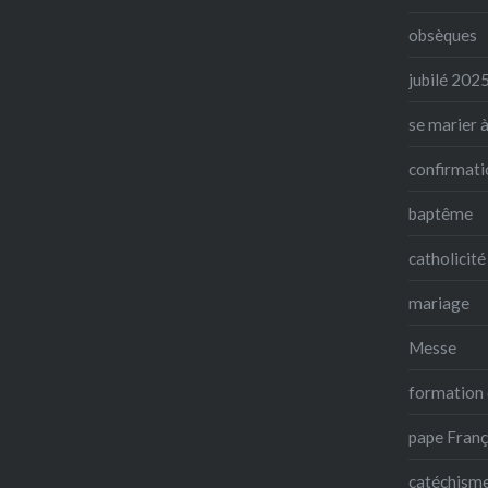
obsèques
jubilé 202
se marier à
confirmati
baptême
catholicité
mariage
Messe
formation 
pape Franç
catéchism