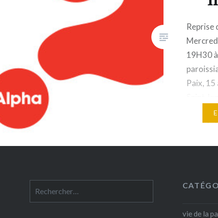
Reprise 
Mercred
19H30 à 
paroissi
Paix, 15
Saint Jea
découver
sens de l
convivial
d’une vi
« re »-d
CATÉGO
Rechercher :
vie de la p