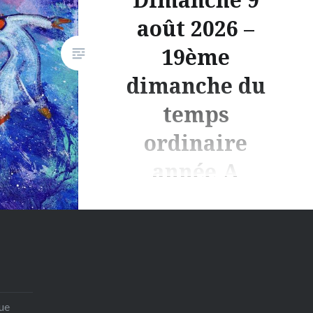
août 2026 –
19ème
dimanche du
temps
ordinaire
année A
Cliquez sur le bouton pour
télécharger la feuille paroissiale
de votre relais.
que