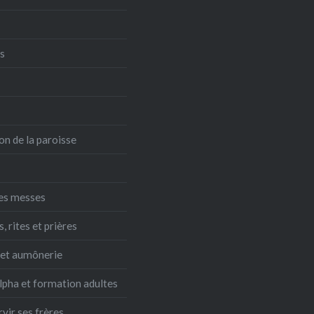
s
on de la paroisse
es messes
 rites et prières
 et aumônerie
lpha et formation adultes
rvir ses frères