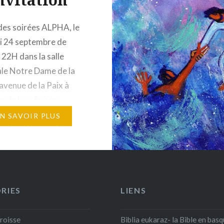
des soirées ALPHA, le
i 24 septembre de
22H dans la salle
ale Notre Dame de la
 avenue de la Paix à
n de Luz. Soirée
te sur le thème « le
EN SAVOIR PLUS
a vie« . Un accueil
, autour d’un buffet,
déo pour découvrir ou
écouvrir les bases de…
RIES
LIENS
aroisse
Biblia eukaraz- la Bible en bas