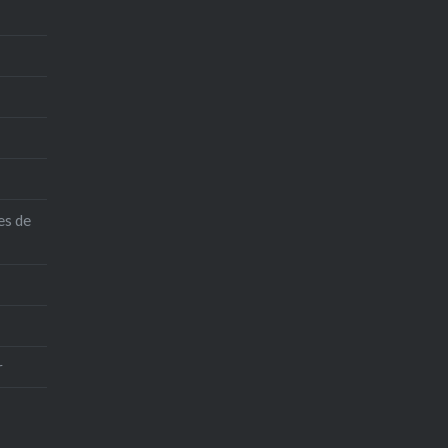
es de
r