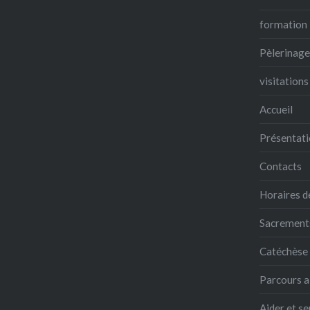
formation
Pèlerinage
visitations
Accueil
Présentati
Contacts
Horaires d
Sacrements,
Catéchèse
Parcours a
Aider et se