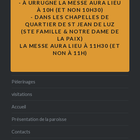
- À URRUGNE LA MESSE AURA LIEU
mariage
À 10H (ET NON 10H30)
- DANS LES CHAPELLES DE
Messe
QUARTIER DE ST JEAN DE LUZ
(STE FAMILLE & NOTRE DAME DE
formation des adultes
LA PAIX)
pape François
LA MESSE AURA LIEU À 11H30 (ET
NON À 11H)
catéchisme
formation
Pèlerinages
visitations
Accueil
Présentation de la paroisse
Contacts