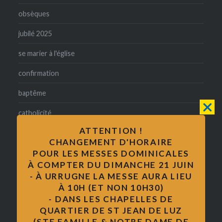
obsèques
jubilé 2025
se marier à l'église
confirmation
baptême
catholicité
ATTENTION !
mariage
CHANGEMENT D'HORAIRE
Messe
POUR LES MESSES DOMINICALES
À COMPTER DU DIMANCHE 21 JUIN
formation des adultes
- À URRUGNE LA MESSE AURA LIEU
À 10H (ET NON 10H30)
pape François
- DANS LES CHAPELLES DE
QUARTIER DE ST JEAN DE LUZ
catéchisme
(STE FAMILLE & NOTRE DAME DE