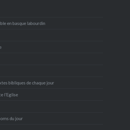
ible en basque labourdin
e
xtes bibliques de chaque jour
e l’Eglise
énoms du jour