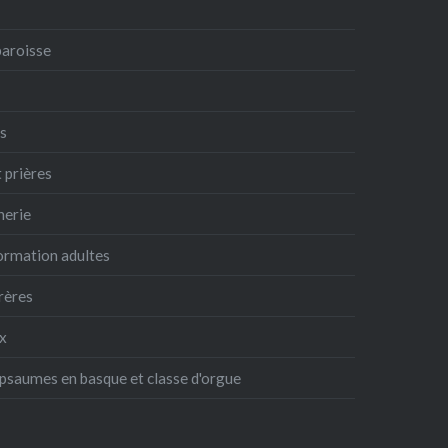
paroisse
es
t prières
nerie
formation adultes
frères
ux
 psaumes en basque et classe d'orgue