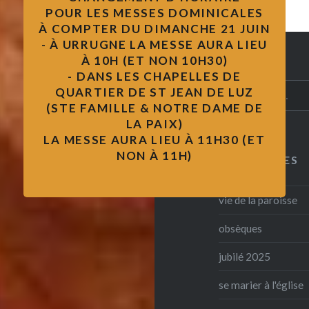
POUR LES MESSES DOMINICALES
À COMPTER DU DIMANCHE 21 JUIN
- À URRUGNE LA MESSE AURA LIEU
À 10H (ET NON 10H30)
- DANS LES CHAPELLES DE
Rechercher :
QUARTIER DE ST JEAN DE LUZ
(STE FAMILLE & NOTRE DAME DE
LA PAIX)
LA MESSE AURA LIEU À 11H30 (ET
NON À 11H)
CATÉGORIES
vie de la paroisse
obsèques
jubilé 2025
se marier à l'église