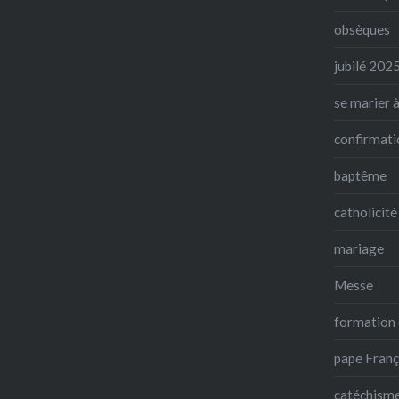
obsèques
jubilé 202
se marier à
confirmati
baptême
catholicité
mariage
Messe
formation 
pape Franç
catéchism