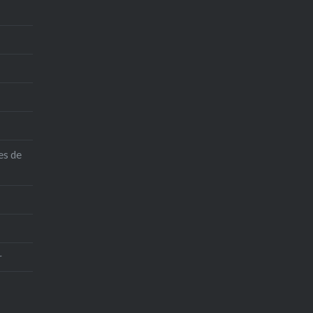
es de
r