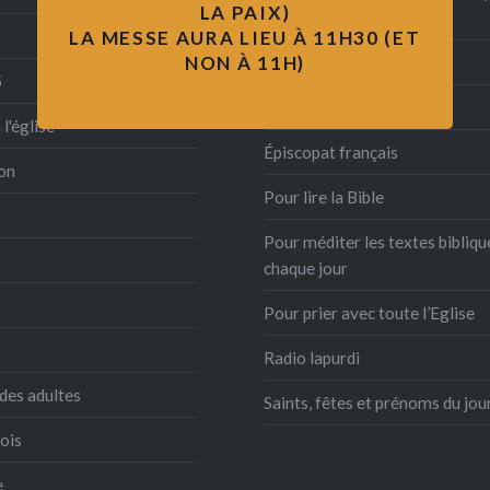
LA PAIX)
labourdin
LA MESSE AURA LIEU À 11H30 (ET
NON À 11H)
Connexion
5
Diocèse de Bayonne
 l'église
Épiscopat français
on
Pour lire la Bible
Pour méditer les textes bibliqu
chaque jour
Pour prier avec toute l’Eglise
Radio lapurdi
des adultes
Saints, fêtes et prénoms du jou
ois
e