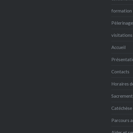
formation
Pèlerinage
visitations
Accueil
Présentati
Contacts
Horaires d
Sacrements,
Catéchèse
Parcours a
Aider et se