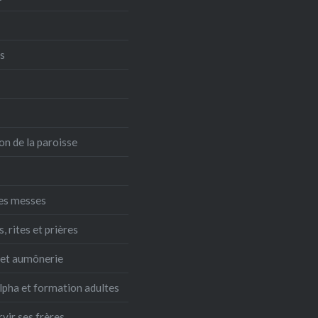
s
on de la paroisse
es messes
 rites et prières
 et aumônerie
lpha et formation adultes
rvir ses frères