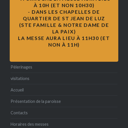
À 10H (ET NON 10H30)
Messe
- DANS LES CHAPELLES DE
QUARTIER DE ST JEAN DE LUZ
formation des adultes
(STE FAMILLE & NOTRE DAME DE
LA PAIX)
pape François
LA MESSE AURA LIEU À 11H30 (ET
catéchisme
NON À 11H)
formation
Pèlerinages
visitations
Accueil
Présentation de la paroisse
Contacts
Horaires des messes