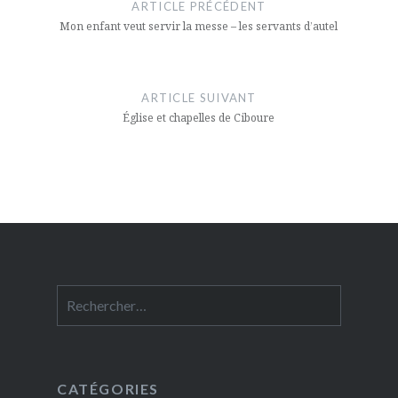
de
ARTICLE PRÉCÉDENT
l’article
Mon enfant veut servir la messe – les servants d’autel
ARTICLE SUIVANT
Église et chapelles de Ciboure
Rechercher :
CATÉGORIES