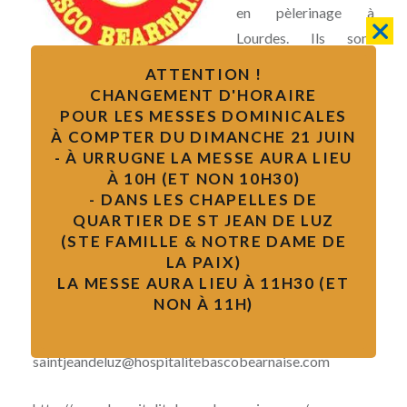
en pèlerinage à
Lourdes. Ils sont
organisés en
ATTENTION !
association pour mieux servir leurs frères et sœurs
CHANGEMENT D'HORAIRE
malades ou handicapés. Ils les aident plus
POUR LES MESSES DOMINICALES
À COMPTER DU DIMANCHE 21 JUIN
particulièrement durant le pèlerinage diocésain annuel
- À URRUGNE LA MESSE AURA LIEU
du mois de septembre ainsi qu’à diverses occasions
À 10H (ET NON 10H30)
durant l’année.
- DANS LES CHAPELLES DE
QUARTIER DE ST JEAN DE LUZ
Réunion des membres le premier jeudi de chaque mois
(STE FAMILLE & NOTRE DAME DE
LA PAIX)
à 18h30 dans les salles paroissiales Notre-Dame de la
LA MESSE AURA LIEU À 11H30 (ET
Paix, 15 avenue de la Paix, Saint-Jean-de-Luz.
NON À 11H)
contact
: Sébastien BRANA 06 12 61 14 66
saintjeandeluz@hospitalitebascobearnaise.com