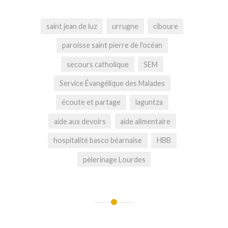
saint jean de luz
urrugne
ciboure
paroisse saint pierre de l'océan
secours catholique
SEM
Service Évangélique des Malades
écoute et partage
laguntza
aide aux devoirs
aide alimentaire
hospitalité basco béarnaise
HBB
pèlerinage Lourdes
Navigation