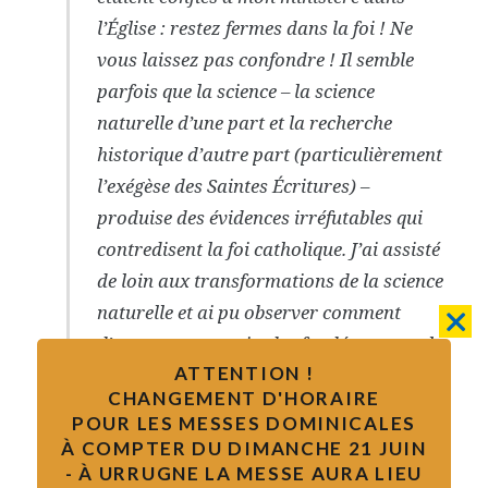
l’Église : restez fermes dans la foi ! Ne
vous laissez pas confondre ! Il semble
parfois que la science – la science
naturelle d’une part et la recherche
historique d’autre part (particulièrement
l’exégèse des Saintes Écritures) –
produise des évidences irréfutables qui
contredisent la foi catholique. J’ai assisté
de loin aux transformations de la science
naturelle et ai pu observer comment
d’apparentes certitudes fondées contre la
ATTENTION !
foi ne se révélaient pas être des sciences
CHANGEMENT D'HORAIRE
mais des interprétations philosophiques
POUR LES MESSES DOMINICALES
appartenant en apparence à la science ;
À COMPTER DU DIMANCHE 21 JUIN
en même temps, la foi apprenait du
- À URRUGNE LA MESSE AURA LIEU