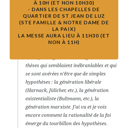
À 10H (ET NON 10H30)
dialogue avec la science à mesurer la
- DANS LES CHAPELLES DE
portée et les limites de ses assertions et à
QUARTIER DE ST JEAN DE LUZ
mieux apprécier ce qui lui est propre.
(STE FAMILLE & NOTRE DAME DE
LA PAIX)
Cela fait maintenant soixante ans que
LA MESSE AURA LIEU À 11H30 (ET
j’accompagne le chemin de la théologie,
NON À 11H)
en particulier les sciences bibliques, et j’ai
vu au fil des générations s’effondrer des
thèses qui semblaient inébranlables et qui
se sont avérées n’être que de simples
hypothèses : la génération libérale
(Harnack, Jülicher, etc.), la génération
existentialiste (Bultmann, etc.), la
génération marxiste. J’ai vu et je vois
encore comment la rationalité de la foi
émerge du tourbillon des hypothèses.