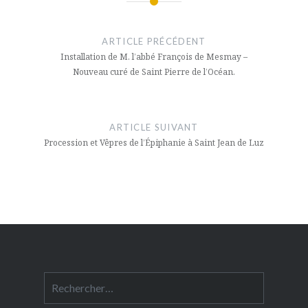
Navigation
de
ARTICLE PRÉCÉDENT
l’article
Installation de M. l’abbé François de Mesmay –
Nouveau curé de Saint Pierre de l’Océan.
ARTICLE SUIVANT
Procession et Vêpres de l’Épiphanie à Saint Jean de Luz
Rechercher :