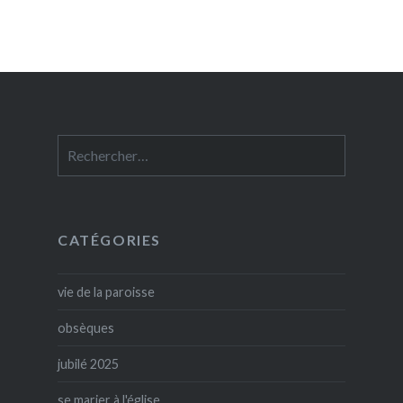
Rechercher :
CATÉGORIES
vie de la paroisse
obsèques
jubilé 2025
se marier à l'église