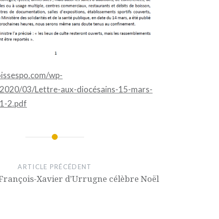
oissespo.com/wp-
/2020/03/Lettre-aux-diocésains-15-mars-
1-2.pdf
ARTICLE PRÉCÉDENT
t François-Xavier d’Urrugne célèbre Noël