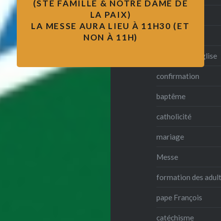
(STE FAMILLE & NOTRE DAME DE
LA PAIX)
obsèques
LA MESSE AURA LIEU À 11H30 (ET
jubilé 2025
NON À 11H)
se marier à l'église
confirmation
baptême
catholicité
mariage
Messe
formation des adul
pape François
catéchisme