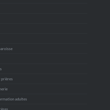
paroisse
es
t prières
nerie
formation adultes
frères