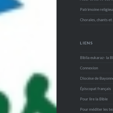
Patrimoine religie
Chorales, chants et
LIENS
Biblia eukaraz- la B
Connexion
Diocèse de Bayonn
Épiscopat français
Pour lire la Bible
Pour méditer les te