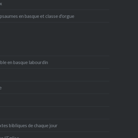
ux
 psaumes en basque et classe d'orgue
ible en basque labourdin
e
xtes bibliques de chaque jour
e l’Eglise