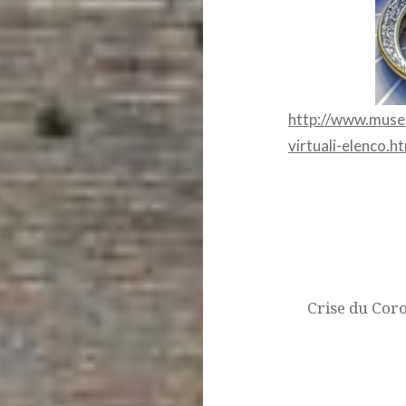
http://www.musei
virtuali-elenco.h
Navigation
de
l’article
Crise du Cor