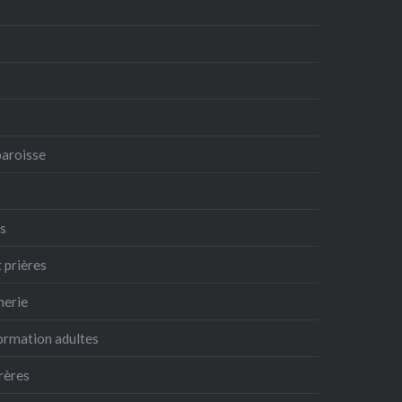
paroisse
es
t prières
nerie
formation adultes
frères