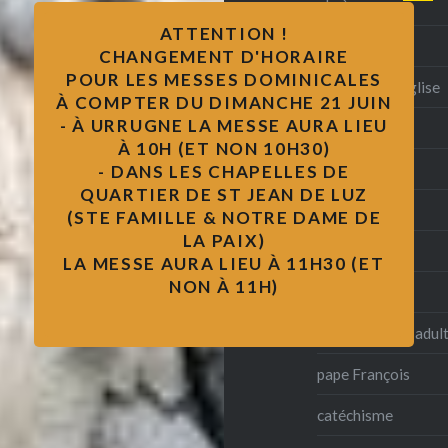
obsèques
ATTENTION !
jubilé 2025
CHANGEMENT D'HORAIRE
POUR LES MESSES DOMINICALES
se marier à l'église
À COMPTER DU DIMANCHE 21 JUIN
- À URRUGNE LA MESSE AURA LIEU
confirmation
À 10H (ET NON 10H30)
baptême
- DANS LES CHAPELLES DE
QUARTIER DE ST JEAN DE LUZ
catholicité
(STE FAMILLE & NOTRE DAME DE
LA PAIX)
mariage
LA MESSE AURA LIEU À 11H30 (ET
NON À 11H)
Messe
formation des adul
pape François
catéchisme